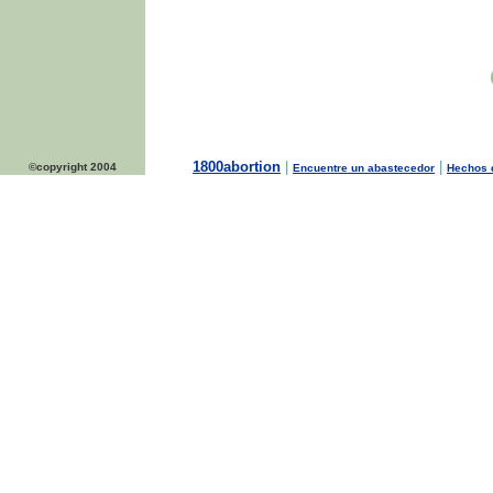
1800abortion
|
|
©copyright 2004
Encuentre un abastecedor
Hechos d