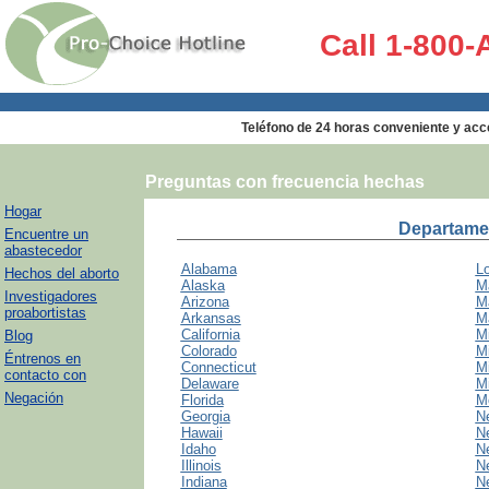
Call 1-800
Teléfono de 24 horas conveniente y acces
Preguntas con frecuencia hechas
Hogar
Departamen
Encuentre un
abastecedor
Alabama
Lo
Hechos del aborto
Alaska
M
Investigadores
Arizona
M
proabortistas
Arkansas
M
California
M
Blog
Colorado
M
Éntrenos en
Connecticut
Mi
contacto con
Delaware
Mi
Negación
Florida
M
Georgia
N
Hawaii
N
Idaho
N
Illinois
N
Indiana
N