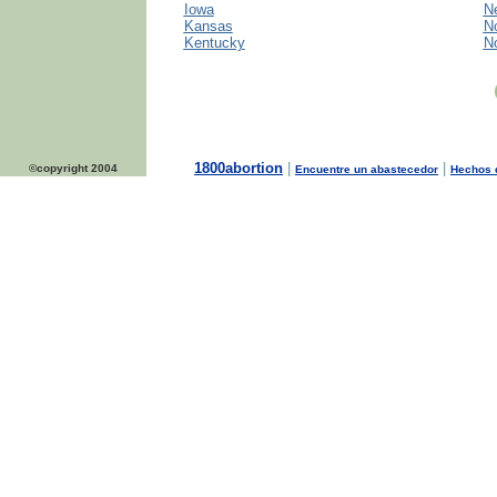
Iowa
N
Kansas
No
Kentucky
N
1800abortion
|
|
©copyright 2004
Encuentre un abastecedor
Hechos d