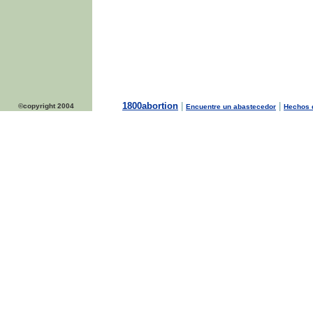
1800abortion
|
|
©copyright 2004
Encuentre un abastecedor
Hechos d