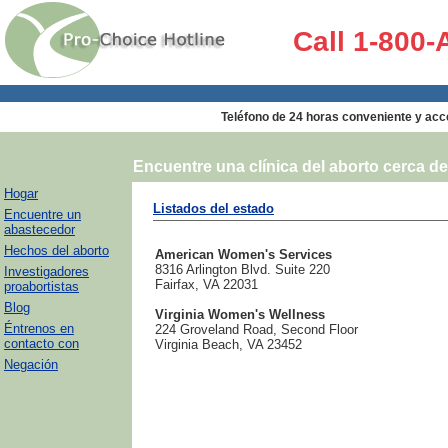
Call 1-800
Teléfono de 24 horas conveniente y acces
Encuentre una clínica del aborto cerca d
Hogar
Listados del estado
Encuentre un
abastecedor
Hechos del aborto
American Women's Services
8316 Arlington Blvd. Suite 220
Investigadores
Fairfax, VA 22031
proabortistas
Blog
Virginia Women's Wellness
Éntrenos en
224 Groveland Road, Second Floor
contacto con
Virginia Beach, VA 23452
Negación